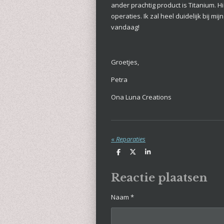
ander prachtig product is Titanium. H
operaties. Ik zal heel duidelijk bij 
vandaag!
Groetjes,
Petra
Ona Luna Creations
«
Reparaties
D
D
S
e
e
h
l
e
a
e
l
r
Reactie plaatsen
n
e
Naam *