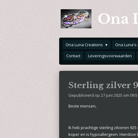
Ga
Ona 
direct
naar
de
hoofdinhoud
Ona Luna Creations
Ona Luna's 
Contact
Leveringsvoorwaarden
Sterling zilver 
Gepubliceerd op 27 juni 2025 om 09:5
Beste mensen,
Ik heb prachtige sterling zilveren 925
koper en is hypoallergeen.
Hierdoor 