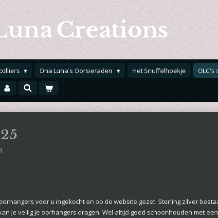
Luna
Creations
colliers
Ona Luna's Oorsieraden
Het Snuffelhoekje
OLC's 
925
1
 oorhangers voor u ingekocht en op de website gezet. Sterling zilver bestaat
kan je veilig je oorhangers dragen. Wel altijd goed schoonhouden met een 