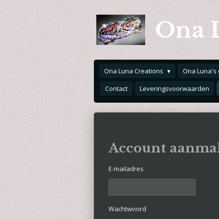
Ga
Ona 
direct
naar
de
hoofdinhoud
Ona Luna Creations
Ona Luna's 
Contact
Leveringsvoorwaarden
Account aanma
E-mailadres
Wachtwoord