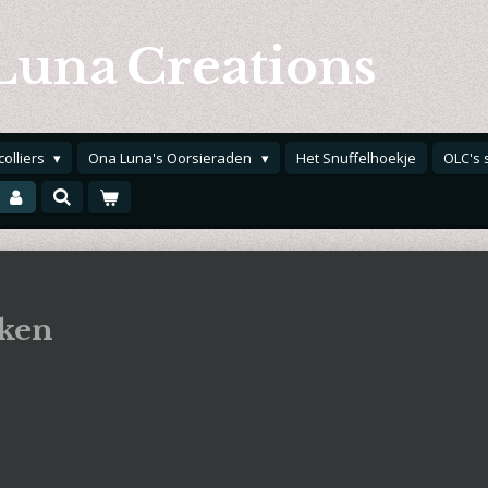
Luna
Creations
colliers
Ona Luna's Oorsieraden
Het Snuffelhoekje
OLC's 
ken