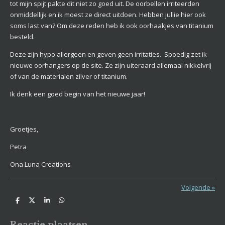
tot mijn spijt pakte dit niet zo goed uit. De oorbellen irriteerden
onmiddellijk en ik moest ze direct uitdoen. Hebben jullie hier ook
soms last van? Om deze reden heb ik ook oorhaakjes van titanium
besteld.
Deze zijn hypo allergeen en geven geen irritaties. Spoedig zet ik
nieuwe oorhangers op de site. Ze zijn uiteraard allemaal nikkelvrij
of van de materialen zilver of titanium.
Ik denk een goed begin van het nieuwe jaar!
Groetjes,
Petra
Ona Luna Creations
Volgende
»
D
D
S
D
e
e
h
e
l
e
a
l
e
l
r
e
Reactie plaatsen