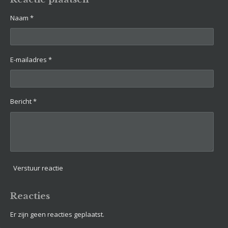
n
e
n
Naam *
E-mailadres *
Bericht *
Verstuur reactie
Reacties
Er zijn geen reacties geplaatst.